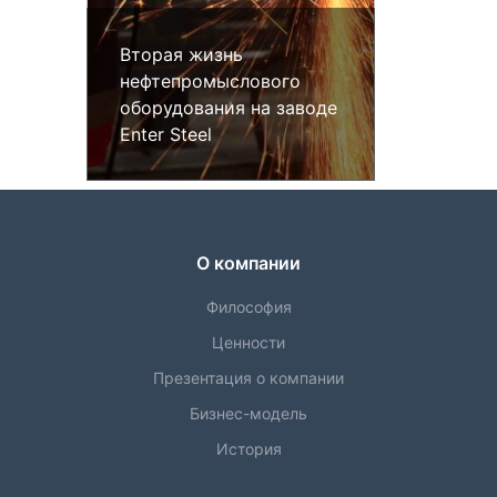
Вторая жизнь
Вторая
нефтепромыслового
нефтеп
оборудования на заводе
оборуд
Enter Steel
Enter S
О компании
Философия
Ценности
Презентация о компании
Бизнес-модель
История