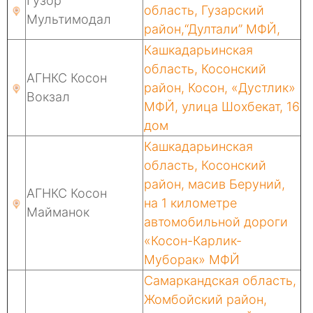
Гузор
область, Гузарский
Мультимодал
район,“Дултали” МФЙ,
Кашкадарьинская
область, Косонский
АГНКС Косон
район, Косон, «Дустлик»
Вокзал
МФЙ, улица Шохбекат, 16
дом
Кашкадарьинская
область, Косонский
район, масив Беруний,
АГНКС Косон
на 1 километре
Майманок
автомобильной дороги
«Косон-Карлик-
Муборак» МФЙ
Самаркандская область,
Жомбойский район,