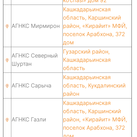
ko’chasi» дом 92
Кашкадарьинская
область, Каршинский
АГНКС Мирмирон
район, «Кирайит» МФЙ,
поселок Арабхона, 372
дом
Гузарский район,
АГНКС Северный
Кашкадарьинская
Шуртан
область
Кашкадарьинская
АГНКС Сарыча
область, Кукдалинский
район
Кашкадарьинская
область, Каршинский
АГНКС Газли
район, «Кирайит» МФЙ,
поселок Арабхона, 372
дом