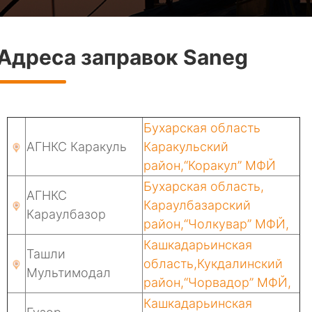
Адреса заправок Saneg
Бухарская область
АГНКС Каракуль
Каракульский
район,“Коракул” МФЙ
Бухарская область,
АГНКС
Караулбазарский
Караулбазор
район,“Чолкувар” МФЙ,
Кашкадарьинская
Ташли
область,Кукдалинский
Мультимодал
район,“Чорвадор” МФЙ,
Кашкадарьинская