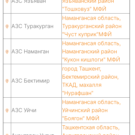
АЗС Язъяван
Язъяванский район
"Тошховуз" МФЙ
Намангансая область,
АЗС Туракурган
Туракурганский район
"Чуст куприк"МФЙ
Намангансая область,
АЗС Наманган
Наманганский район
"Кукон кишлоги" МФЙ
город Ташкент,
Бектемирский район,
АЗС Бектимир
ТКАД, махалля
"Нурафшан"
Намангансая область,
АЗС Уйчи
Уйчинский район
"Боягон" МФЙ
Ташкентская область,