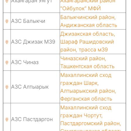
Ахангаран Унгут
Ахангаранский район
"Ойбулок" МФЙ
Балыкчинский район,
АЗС Балыкчи
Андижанская область
Джизакская область,
АЗС Джизак М39
Шараф Рашидовский
район, трасса м39
Чиназский район,
АЗС Чиназ
Ташкентская область
Махаллинский сход
граждан Шарк,
АЗС Алтыарык
Алтыарыкский район,
Ферганская область
Махаллинский сход
граждан Чортут,
АЗС Пастдаргон
Пастдаргомский район,