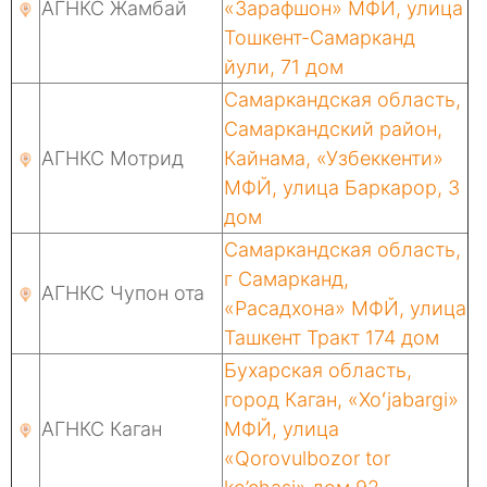
АГНКС Жамбай
«Зарафшон» МФЙ, улица
Тошкент-Самарканд
йули, 71 дом
Самаркандская область,
Самаркандский район,
АГНКС Мотрид
Кайнама, «Узбеккенти»
МФЙ, улица Баркарор, 3
дом
Самаркандская область,
г Самарканд,
АГНКС Чупон ота
«Расадхона» МФЙ, улица
Ташкент Тракт 174 дом
Бухарская область,
город Каган, «Xoʻjabargi»
АГНКС Каган
МФЙ, улица
«Qorovulbozor tor