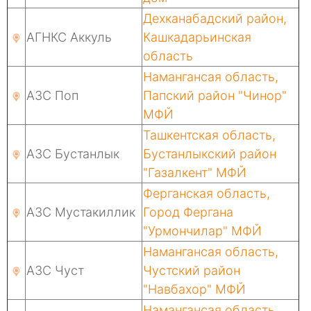
Дехканабадский район,
АГНКС Аккуль
Кашкадарьинская
область
Намангансая область,
АЗС Поп
Папский район "Чинор"
МФЙ
Ташкентская область,
АЗС Бустанлык
Бустанлыкский район
"Газалкент" МФЙ
Ферганская область,
АЗС Мустакиллик
Город Фергана
"Урмончилар" МФЙ
Намангансая область,
АЗС Чуст
Чустский район
"Навбахор" МФЙ
Намангансая область,