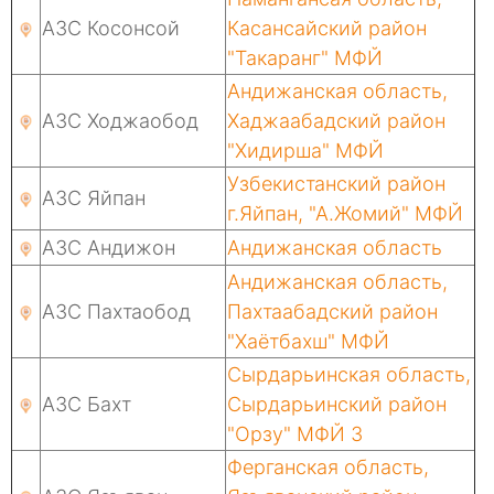
АЗС Косонсой
Касансайский район
"Такаранг" МФЙ
Андижанская область,
АЗС Ходжаобод
Хаджаабадский район
"Хидирша" МФЙ
Узбекистанский район
АЗС Яйпан
г.Яйпан, "А.Жомий" МФЙ
АЗС Андижон
Андижанская область
Андижанская область,
АЗС Пахтаобод
Пахтаабадский район
"Хаётбахш" МФЙ
Сырдарьинская область,
АЗС Бахт
Сырдарьинский район
"Орзу" МФЙ 3
Ферганская область,