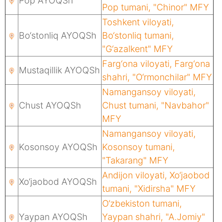
Pop AYOQSh
Pop tumani, "Chinor" MFY
Toshkent viloyati,
Bo‘stonliq AYOQSh
Bo‘stonliq tumani,
"G‘azalkent" MFY
Farg‘ona viloyati, Farg‘ona
Mustaqillik AYOQSh
shahri, "O‘rmonchilar" MFY
Namangansoy viloyati,
Chust AYOQSh
Chust tumani, "Navbahor"
MFY
Namangansoy viloyati,
Kosonsoy AYOQSh
Kosonsoy tumani,
"Takarang" MFY
Andijon viloyati, Xo‘jaobod
Xo‘jaobod AYOQSh
tumani, "Xidirsha" MFY
O‘zbekiston tumani,
Yaypan AYOQSh
Yaypan shahri, "A.Jomiy"