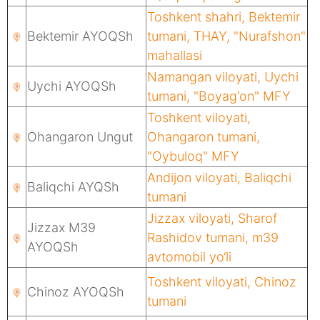
Toshkent shahri, Bektemir
Bektemir AYOQSh
tumani, THAY, "Nurafshon"
mahallasi
Namangan viloyati, Uychi
Uychi AYOQSh
tumani, "Boyag‘on" MFY
Toshkent viloyati,
Ohangaron Ungut
Ohangaron tumani,
"Oybuloq" MFY
Andijon viloyati, Baliqchi
Baliqchi AYQSh
tumani
Jizzax viloyati, Sharof
Jizzax M39
Rashidov tumani, m39
AYOQSh
avtomobil yo‘li
Toshkent viloyati, Chinoz
Chinoz AYOQSh
tumani