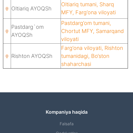
Oltiariq tumani, Sharq
Oltiariq AYOQSh
MFY, Farg‘ona viloyati
Pastdarg‘om tumani,
Pastdarg`om
Chortut
MFY,
Samarqand
AYOQSh
viloyati
Farg‘ona viloyati, Rishton
Rishton AYOQSh
tumanidagi, Bo‘ston
shaharchasi
Kompaniya haqida
Falsafa