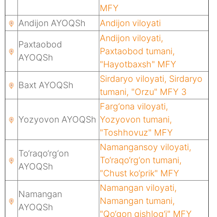
MFY
Andijon AYOQSh
Andijon viloyati
Andijon viloyati,
Paxtaobod
Paxtaobod tumani,
AYOQSh
"Hayotbaxsh" MFY
Sirdaryo viloyati, Sirdaryo
Baxt AYOQSh
tumani, "Orzu" MFY 3
Farg‘ona viloyati,
Yozyovon AYOQSh
Yozyovon tumani,
"Toshhovuz" MFY
Namangansoy viloyati,
To‘raqo‘rg‘on
To‘raqo‘rg‘on tumani,
AYOQSh
"Chust ko‘prik" MFY
Namangan viloyati,
Namangan
Namangan tumani,
AYOQSh
"Qo‘qon qishlog‘i" MFY