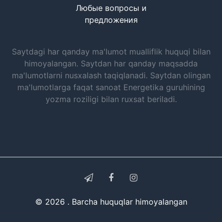
Любые вопросы и
предложения
Saytdagi har qanday ma'lumot mualliflik huquqi bilan
himoyalangan. Saytdan har qanday maqsadda
ma'lumotlarni nusxalash taqiqlanadi. Saytdan olingan
ma'lumotlarga faqat sanoat Energetika guruhining
yozma roziligi bilan ruxsat beriladi.
© 2026 . Barcha huquqlar himoyalangan