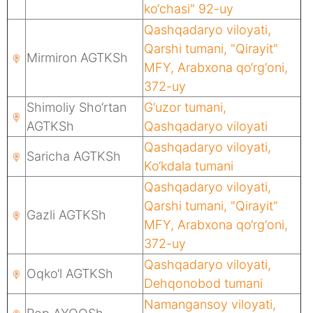
ko‘chasi" 92-uy
Qashqadaryo viloyati,
Qarshi tumani, "Qirayit"
Mirmiron AGTKSh
MFY, Arabxona qo‘rg‘oni,
372-uy
Shimoliy Sho‘rtan
G‘uzor tumani,
AGTKSh
Qashqadaryo viloyati
Qashqadaryo viloyati,
Saricha AGTKSh
Ko‘kdala tumani
Qashqadaryo viloyati,
Qarshi tumani, "Qirayit"
Gazli AGTKSh
MFY, Arabxona qo‘rg‘oni,
372-uy
Qashqadaryo viloyati,
Oqko‘l AGTKSh
Dehqonobod tumani
Namangansoy viloyati,