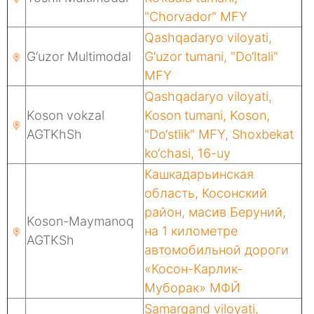
"Chorvador" MFY
Qashqadaryo viloyati,
G‘uzor Multimodal
G‘uzor tumani, "Do‘ltali"
MFY
Qashqadaryo viloyati,
Koson vokzal
Koson tumani, Koson,
AGTKhSh
"Do‘stlik" MFY, Shoxbekat
ko‘chasi, 16-uy
Кашкадарьинская
область, Косонский
район, масив Беруний,
Koson-Maymanoq
на 1 километре
AGTKSh
автомобильной дороги
«Косон-Карлик-
Муборак» МФЙ
Samarqand viloyati,