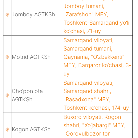
Jomboy tumani,
Jomboy AGTKSh
"Zarafshon" MFY,
Toshkent-Samarqand yo‘li
ko‘chasi, 71-uy
Samarqand viloyati,
Samarqand tumani,
Motrid AGTKSh
Qaynama, "O‘zbekkenti"
MFY, Barqaror ko‘chasi, 3-
uy
Samarqand viloyati,
Cho‘pon ota
Samarqand shahri,
AGTKSh
"Rasadxona" MFY,
Toshkent ko‘chasi, 174-uy
Buxoro viloyati, Kogon
shahri, "Xo‘jabargi" MFY,
Kogon AGTKSh
"Qorovulbozor tor