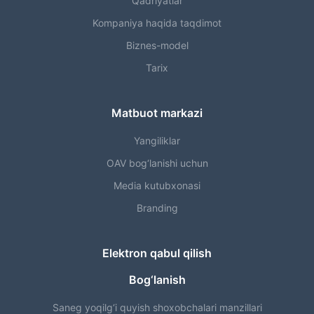
Qadriyatlar
Kompaniya haqida taqdimot
Biznes-model
Tarix
Matbuot markazi
Yangiliklar
OAV bog‘lanishi uchun
Media kutubxonasi
Branding
Elektron qabul qilish
Bog‘lanish
Saneg yoqilg‘i quyish shoxobchalari manzillari