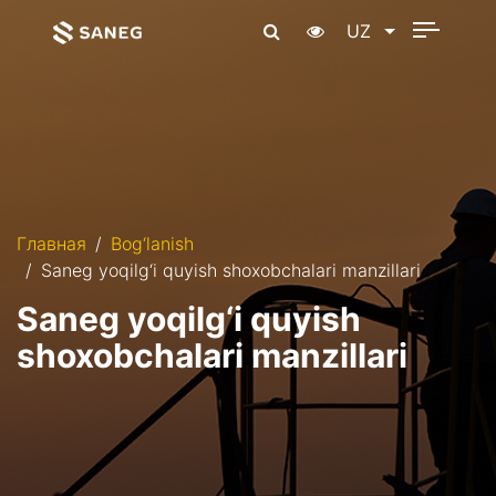
UZ
Главная
Bog‘lanish
Saneg yoqilg‘i quyish shoxobchalari manzillari
Saneg yoqilg‘i quyish
shoxobchalari manzillari