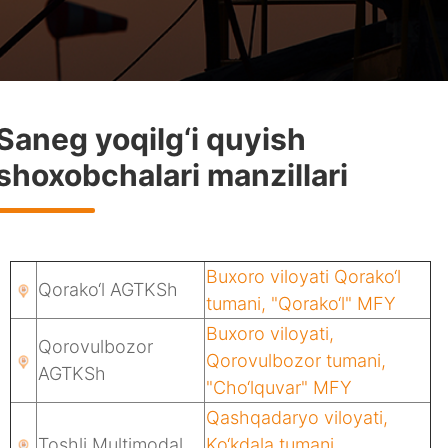
Saneg yoqilg‘i quyish
shoxobchalari manzillari
Buxoro viloyati Qorako‘l
Qorako‘l AGTKSh
tumani, "Qorako‘l" MFY
Buxoro viloyati,
Qorovulbozor
Qorovulbozor tumani,
AGTKSh
"Cho‘lquvar" MFY
Qashqadaryo viloyati,
Toshli Multimodal
Ko‘kdala tumani,