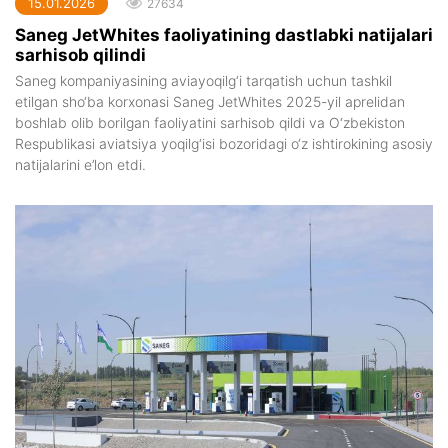
15.01.2026
27634
Saneg JetWhites faoliyatining dastlabki natijalari
sarhisob qilindi
Saneg kompaniyasining aviayoqilg‘i tarqatish uchun tashkil
etilgan sho‘ba korxonasi Saneg JetWhites 2025-yil aprelidan
boshlab olib borilgan faoliyatini sarhisob qildi va O‘zbekiston
Respublikasi aviatsiya yoqilg‘isi bozoridagi o‘z ishtirokining asosiy
natijalarini e’lon etdi.