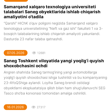
Samarqand xalqaro texnologiya universiteti
talabalari Saneg obyektlarida ishlab chiqarish
amaliyotini o‘tadila
“Qarshi” HIChK o‘quv poligoni negizida Samarqand xalqaro
texnologiya universitetining “Neft va gaz ishi” fakulteti 1 va 3-
bosqich talabalarining ishlab chiqarish amaliyoti yakunlandi.
Dasturda 23 nafar talaba qatnashdi.
07.05.2026
12681
Saneg Toshkent viloyatida yangi yoqilg‘i quyish
shoxobchasini ochdi
Angren shahrida Saneg tarmog‘ining yangi avtomobillarga
yoqilg‘i quyish shoxobchasi ishga tushirildi va bu kompaniyaning
23-AYoQShiga aylandi. Loyiha Saneg brendi ostidagi
obyektlarni ekspluatatsiya qilish bilan ham shug‘ullanuvchi SEG
Tasco sho‘ba korxonasi tomonidan amalga oshirildi.
16.01.2026
27317