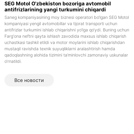
SEG Motol O‘zbekiston bozoriga avtomobil
antifrizlarining yangi turkumini chiqardi
Saneg kompaniyasining moy biznesi operatori bo‘lgan SEG Motol
kompaniyasi yengil avtomobillar va tijorat transporti uchun
antifrizlar turkumini ishlab chiqarishni yo‘lga qo‘ydi. Buning uchun
Farg‘ona neftni qayta ishlash zavodida maxsus ishlab chiqarish
uchastkasi tashkil etildi va motor moylarini ishlab chiqarishdan
mustaqil ravishda texnik suyuqliklarni aralashtirish hamda
qadoqlashning alohida tizimini ta’minlovchi zamonaviy uskunalar
o‘rnatildi.
Все новоcти