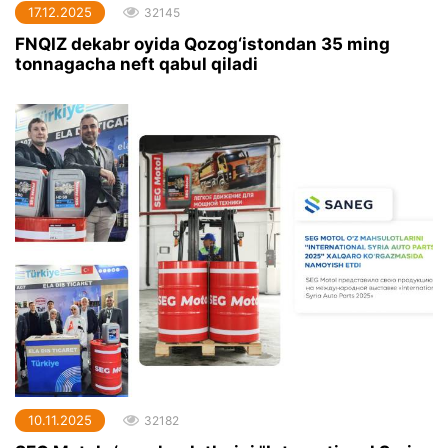
17.12.2025
32145
FNQIZ dekabr oyida Qozog‘istondan 35 ming
tonnagacha neft qabul qiladi
10.11.2025
32182