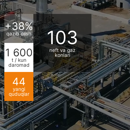
+
38
%
103
qazib olish
1 600
neft va gaz
konlari
t / kun
daromad
44
yangi
quduqlar