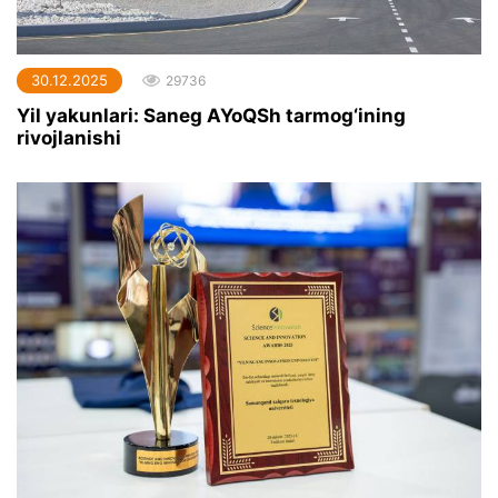
30.12.2025
29736
Yil yakunlari: Saneg AYoQSh tarmog‘ining
rivojlanishi