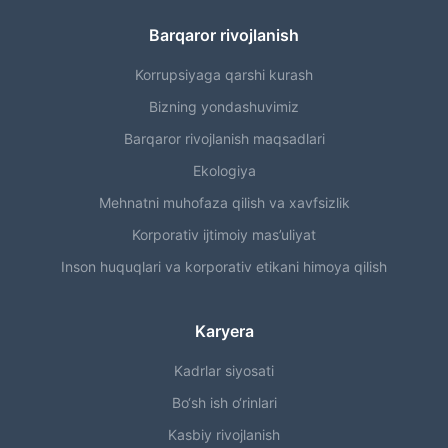
Barqaror rivojlanish
Korrupsiyaga qarshi kurash
Bizning yondashuvimiz
Barqaror rivojlanish maqsadlari
Ekologiya
Mehnatni muhofaza qilish va xavfsizlik
Korporativ ijtimoiy mas’uliyat
Inson huquqlari va korporativ etikani himoya qilish
Karyera
Kadrlar siyosati
Bo‘sh ish o‘rinlari
Kasbiy rivojlanish