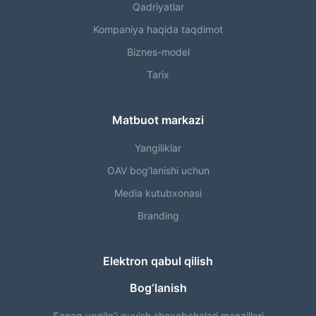
Qadriyatlar
Kompaniya haqida taqdimot
Biznes-model
Tarix
Matbuot markazi
Yangiliklar
OAV bog‘lanishi uchun
Media kutubxonasi
Branding
Elektron qabul qilish
Bog‘lanish
Saneg yoqilg‘i quyish shoxobchalari manzillari