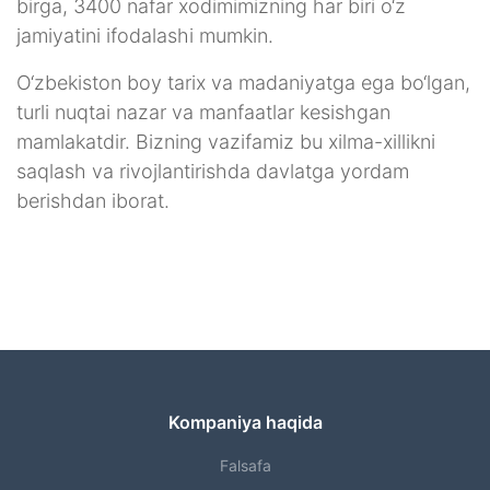
birga, 3400 nafar xodimimizning har biri o‘z
jamiyatini ifodalashi mumkin.
O‘zbekiston boy tarix va madaniyatga ega bo‘lgan,
turli nuqtai nazar va manfaatlar kesishgan
mamlakatdir. Bizning vazifamiz bu xilma-xillikni
saqlash va rivojlantirishda davlatga yordam
berishdan iborat.
Kompaniya haqida
Falsafa