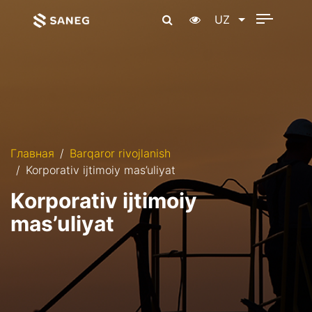
UZ
Главная
Barqaror rivojlanish
Korporativ ijtimoiy mas’uliyat
Korporativ ijtimoiy
mas’uliyat