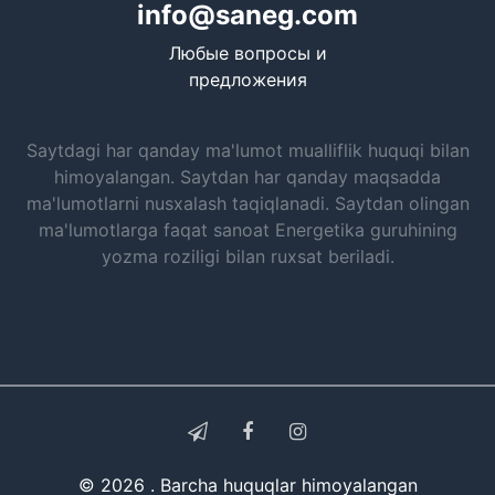
info@saneg.com
Любые вопросы и
предложения
Saytdagi har qanday ma'lumot mualliflik huquqi bilan
himoyalangan. Saytdan har qanday maqsadda
ma'lumotlarni nusxalash taqiqlanadi. Saytdan olingan
ma'lumotlarga faqat sanoat Energetika guruhining
yozma roziligi bilan ruxsat beriladi.
© 2026 . Barcha huquqlar himoyalangan