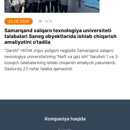
24.06.2026
7476
Samarqand xalqaro texnologiya universiteti
talabalari Saneg obyektlarida ishlab chiqarish
amaliyotini o‘tadila
“Qarshi” HIChK o‘quv poligoni negizida Samarqand xalqaro
texnologiya universitetining “Neft va gaz ishi” fakulteti 1 va 3-
bosqich talabalarining ishlab chiqarish amaliyoti yakunlandi.
Dasturda 23 nafar talaba qatnashdi.
Kompaniya haqida