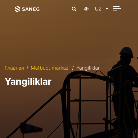
UZ
Главная
Matbuot markazi
Yangiliklar
Yangiliklar