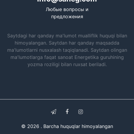
Любые вопросы и
предложения
Saytdagi har qanday ma'lumot mualliflik huquqi bilan
himoyalangan. Saytdan har qanday maqsadda
ma'lumotlarni nusxalash taqiqlanadi. Saytdan olingan
ma'lumotlarga faqat sanoat Energetika guruhining
yozma roziligi bilan ruxsat beriladi.
© 2026 . Barcha huquqlar himoyalangan