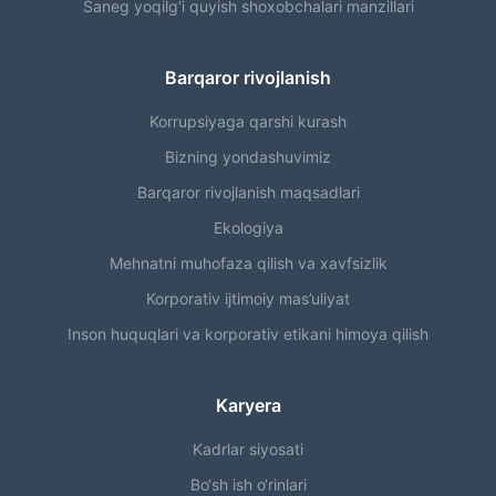
Saneg yoqilg‘i quyish shoxobchalari manzillari
Barqaror rivojlanish
Korrupsiyaga qarshi kurash
Bizning yondashuvimiz
Barqaror rivojlanish maqsadlari
Ekologiya
Mehnatni muhofaza qilish va xavfsizlik
Korporativ ijtimoiy mas’uliyat
Inson huquqlari va korporativ etikani himoya qilish
Karyera
Kadrlar siyosati
Bo‘sh ish o‘rinlari