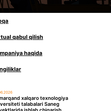
oqa
rtual qabul qilish
mpaniya haqida
ngiliklar
06.2026
marqand xalqaro texnologiya
versiteti talabalari Saneg
ektlarida ishlab chiqarish