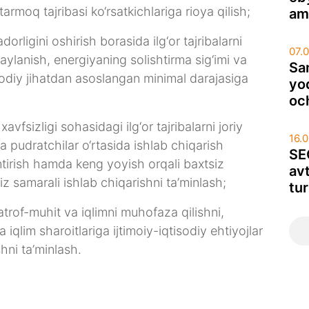
tarmoq tajribasi ko‘rsatkichlariga rioya qilish;
ama
rligini oshirish borasida ilg‘or tajribalarni
07.
aylanish, energiyaning solishtirma sig‘imi va
Sa
sodiy jihatdan asoslangan minimal darajasiga
yo
oc
fsizligi sohasidagi ilg‘or tajribalarni joriy
16.
 pudratchilar o‘rtasida ishlab chiqarish
SE
ntirish hamda keng yoyish orqali baxtsiz
avt
iz samarali ishlab chiqarishni ta’minlash;
tu
atrof-muhit va iqlimni muhofaza qilishni,
qlim sharoitlariga ijtimoiy-iqtisodiy ehtiyojlar
hni ta’minlash.