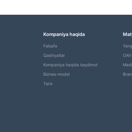
Kompaniya haqida
Mat
Falsafa
Yangi
Qadriyatlar
OAV 
Kompaniya haqida taqdimot
Medi
Biznes-model
Bran
Tarix