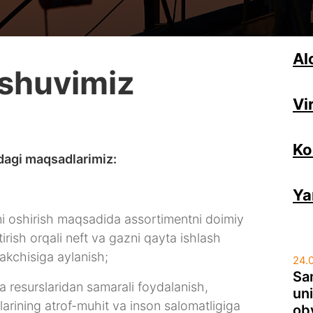
Al
shuvimiz
Vi
Ko
idagi maqsadlarimiz:
Ya
ni oshirish maqsadida assortimentni doimiy
irish orqali neft va gazni qayta ishlash
takchisiga aylanish;
24.
Sa
a resurslaridan samarali foydalanish,
uni
larining atrof-muhit va inson salomatligiga
oby