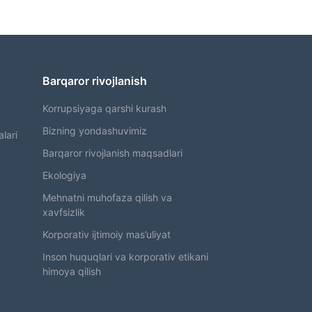
Barqaror rivojlanish
Korrupsiyaga qarshi kurash
Bizning yondashuvimiz
lari
Barqaror rivojlanish maqsadlari
Ekologiya
Mehnatni muhofaza qilish va
xavfsizlik
Korporativ ijtimoiy mas’uliyat
Inson huquqlari va korporativ etikani
himoya qilish