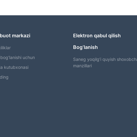
buot markazi
Elektron qabul qilish
Bog‘lanish
liklar
bog‘lanishi uchun
Saneg yoqilg‘i quyish shoxobcha
manzillari
a kutubxonasi
ding