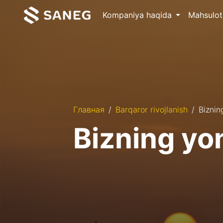
Kompaniya haqida
Mahsulot
Главная
Barqaror rivojlanish
Biznin
Bizning y