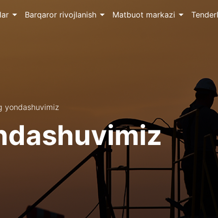
lar
Barqaror rivojlanish
Matbuot markazi
Tenderl
g yondashuvimiz
ondashuvimiz