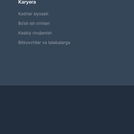
Karyera
Kadrlar siyosati
Bo‘sh ish o‘rinlari
Kasbiy rivojlanish
Bitiruvchilar va talabalarga