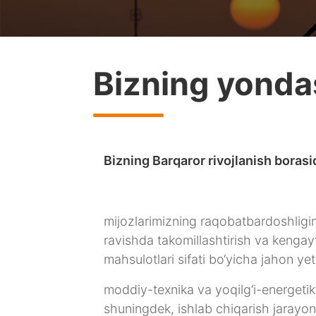
Bizning yonda
Bizning Barqaror rivojlanish boras
mijozlarimizning raqobatbardoshligi
ravishda takomillashtirish va kengayt
mahsulotlari sifati bo‘yicha jahon ye
moddiy-texnika va yoqilg‘i-energetik
shuningdek, ishlab chiqarish jarayon