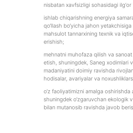
nisbatan xavfsizligi sohasidagi ilg‘or 
ishlab chiqarishning energiya samarado
qo‘llash bo‘yicha jahon yetakchisiga 
mahsulot tannarxining texnik va iqti
erishish;
mehnatni muhofaza qilish va sanoat xav
etish, shuningdek, Saneg xodimlari va
madaniyatini doimiy ravishda rivojla
hodisalar, avariyalar va noxushliklars
o‘z faoliyatimizni amalga oshirishda 
shuningdek o‘zgaruvchan ekologik va i
bilan mutanosib ravishda javob beris