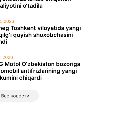
liyotini o‘tadila
05.2026
neg Toshkent viloyatida yangi
qilg‘i quyish shoxobchasini
hdi
01.2026
G Motol O‘zbekiston bozoriga
omobil antifrizlarining yangi
rkumini chiqardi
Все новоcти