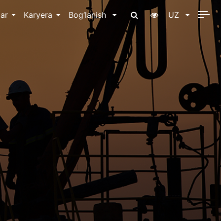
ar
Karyera
Bog‘lanish
UZ