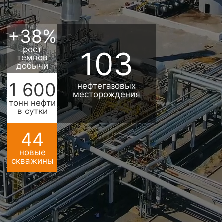
+
38
%
рост
103
темпов
добычи
1 600
нефтегазовых
месторождения
тонн нефти
в сутки
44
новые
скважины