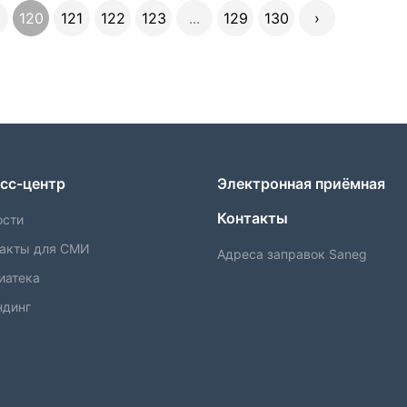
9
120
121
122
123
...
129
130
›
сс-центр
Электронная приёмная
Контакты
ости
такты для СМИ
Адреса заправок Saneg
иатека
ндинг