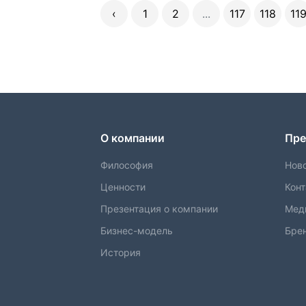
‹
1
2
...
117
118
11
О компании
Пре
Философия
Нов
Ценности
Кон
Презентация о компании
Мед
Бизнес-модель
Бре
История