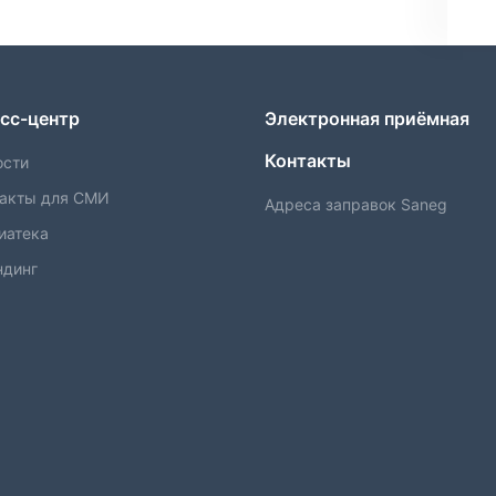
сс-центр
Электронная приёмная
Контакты
ости
такты для СМИ
Адреса заправок Saneg
иатека
ндинг