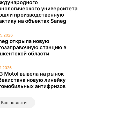
ждународного
хнологического университета
ошли производственную
актику на объектах Saneg
05.2026
neg открыла новую
тозаправочную станцию в
шкентской области
01.2026
G Motol вывела на рынок
бекистана новую линейку
томобильных антифризов
Все новоcти