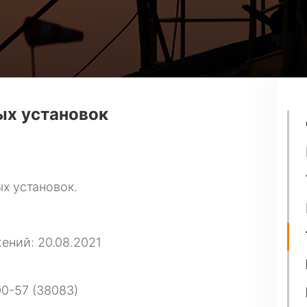
ых установок
х установок.
ений: 20.08.2021
00-57 (38083)