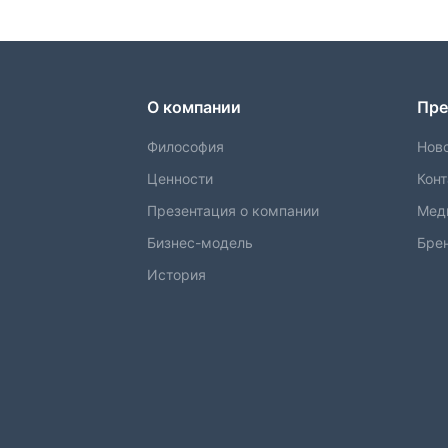
О компании
Пре
Философия
Нов
Ценности
Кон
Презентация о компании
Мед
Бизнес-модель
Бре
История