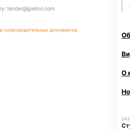
: tender@jpetrol.com
 и сопроводительных документов
Об
Ви
О 
Но
24.
Ст