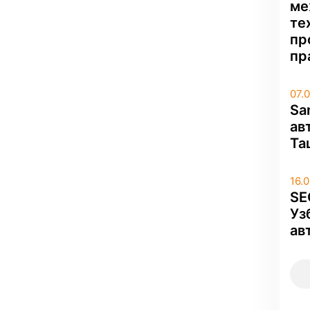
ме
те
пр
пр
07.
Sa
ав
Та
16.
SE
Уз
ав