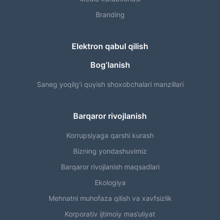
Branding
Elektron qabul qilish
Bog‘lanish
Saneg yoqilg‘i quyish shoxobchalari manzillari
Barqaror rivojlanish
Korrupsiyaga qarshi kurash
Bizning yondashuvimiz
Barqaror rivojlanish maqsadlari
Ekologiya
Mehnatni muhofaza qilish va xavfsizlik
Korporativ ijtimoiy mas’uliyat