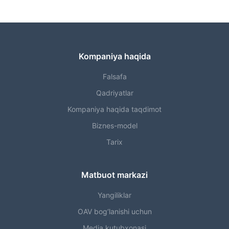
Kompaniya haqida
Falsafa
Qadriyatlar
Kompaniya haqida taqdimot
Biznes-model
Tarix
Matbuot markazi
Yangiliklar
OAV bog‘lanishi uchun
Media kutubxonasi