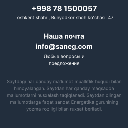
+998 78 1500057
Toshkent shahri, Bunyodkor shoh ko'chasi, 47
Наша почта
info@saneg.com
Любые вопросы и
предложения
Saytdagi har qanday ma'lumot mualliflik huquqi bilan
himoyalangan. Saytdan har qanday maqsadda
ma'lumotlarni nusxalash taqiqlanadi. Saytdan olingan
ma'lumotlarga faqat sanoat Energetika guruhining
yozma roziligi bilan ruxsat beriladi.