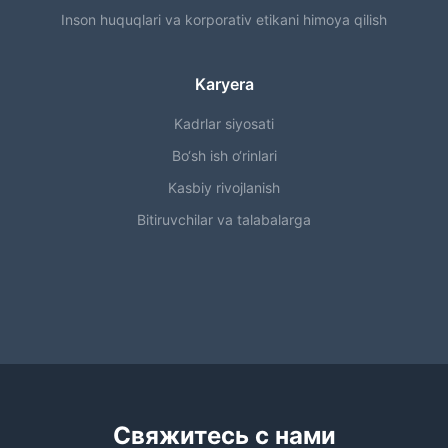
Inson huquqlari va korporativ etikani himoya qilish
Karyera
Kadrlar siyosati
Bo‘sh ish o‘rinlari
Kasbiy rivojlanish
Bitiruvchilar va talabalarga
Свяжитесь с нами